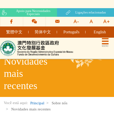
Apoio para Necessidades
Ligações relacionadas
Especiais
繁體中文
简体中文
Português
English
Fundo de Desenvolvimento da Cultura
MENU
Novidades
mais
recentes
Você está aqui:
Principal
Sobre nós
Novidades mais recentes