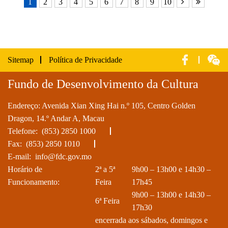
1
2
3
4
5
6
7
8
9
10
Sitemap
Política de Privacidade
Fundo de Desenvolvimento da Cultura
Endereço: Avenida Xian Xing Hai n.º 105, Centro Golden
Dragon, 14.º Andar A, Macau
Telefone:
(853) 2850 1000
Fax: (853) 2850 1010
E-mail:
info@fdc.gov.mo
Horário de
2ª a 5ª
9h00 – 13h00 e 14h30 –
Funcionamento:
Feira
17h45
9h00 – 13h00 e 14h30 –
6ª Feira
17h30
encerrada aos sábados, domingos e