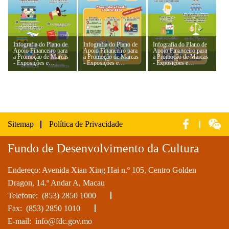
Infografia do Plano de
Infografia do Plano de
Infografia do Plano de
Apoio Financeiro para
Apoio Financeiro para
Apoio Financeiro para
a Promoção de Marcas
a Promoção de Marcas
a Promoção de Marcas
- Exposições e
- Exposições e
- Exposições e
Espectáculos Culturais
Espectáculos Culturais
Espectáculos Culturais
2019 (4)
2019 (5)
2019 (6)
Sitemap
Política de Privacidade
Fundo de Desenvolvimento da Cultura
Endereço: Avenida Xian Xing Hai n.º 105, Centro Golden
Dragon, 14.º Andar A, Macau
Telefone:
(853) 2850 1000
Fax: (853) 2850 1010
E-mail:
info@fdc.gov.mo