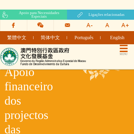
Apoio para Necessidades
Ligações relacionadas
Especiais
繁體中文
简体中文
Português
English
Fundo de Desenvolvimento da Cultura
MENU
Apoio
financeiro
dos
projectos
das