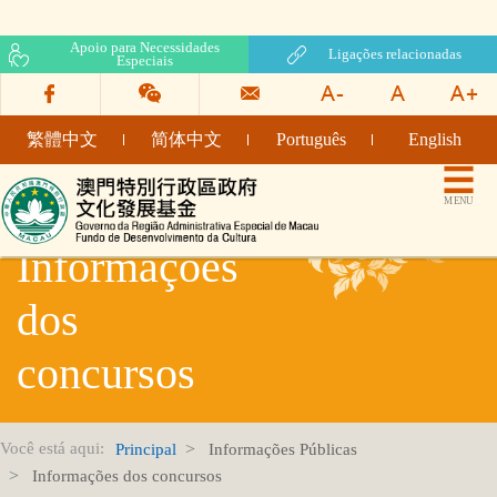
Apoio para Necessidades
Ligações relacionadas
Especiais
繁體中文
简体中文
Português
English
Fundo de Desenvolvimento da Cultura
MENU
Informações
dos
concursos
Você está aqui:
Principal
Informações Públicas
Informações dos concursos