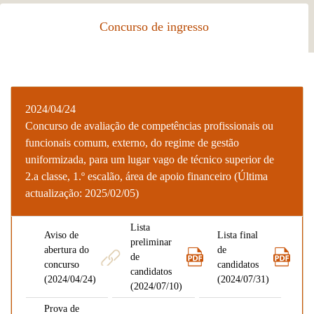
Concurso de ingresso
2024/04/24
Concurso de avaliação de competências profissionais ou
funcionais comum, externo, do regime de gestão
uniformizada, para um lugar vago de técnico superior de
2.a classe, 1.º escalão, área de apoio financeiro (Última
actualização: 2025/02/05)
Lista
Aviso de
Lista final
preliminar
abertura do
de
de
concurso
candidatos
candidatos
(2024/04/24)
(2024/07/31)
(2024/07/10)
Prova de