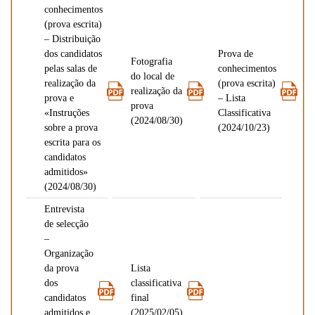
conhecimentos
(prova escrita)
– Distribuição
dos candidatos
Prova de
Fotografia
pelas salas de
conhecimentos
do local de
realização da
(prova escrita)
realização da
prova e
– Lista
prova
«Instruções
Classificativa
(2024/08/30)
sobre a prova
(2024/10/23)
escrita para os
candidatos
admitidos»
(2024/08/30)
Entrevista
de selecção
–
Organização
da prova
Lista
dos
classificativa
candidatos
final
admitidos e
(2025/02/05)