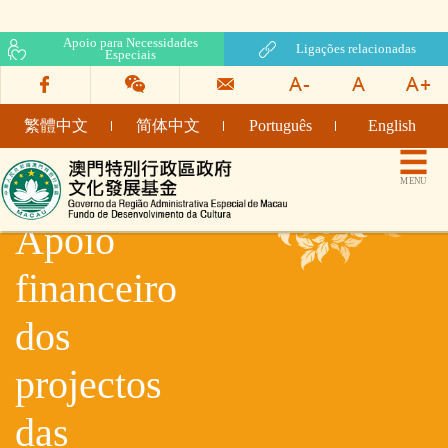
Apoio para Necessidades
Ligações relacionadas
Especiais
繁體中文
简体中文
Português
English
Fundo de Desenvolvimento da Cultura
MENU
Apoio
financeiro
dos
projectos
das