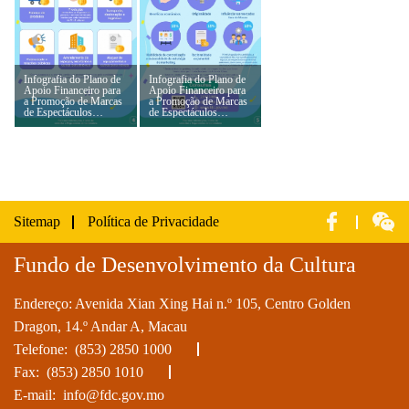
Infografia do Plano de
Infografia do Plano de
Apoio Financeiro para
Apoio Financeiro para
a Promoção de Marcas
a Promoção de Marcas
de Espectáculos
de Espectáculos
Culturais de 2025 (4)
Culturais de 2025 (5)
Sitemap
Política de Privacidade
Fundo de Desenvolvimento da Cultura
Endereço: Avenida Xian Xing Hai n.º 105, Centro Golden
Dragon, 14.º Andar A, Macau
Telefone:
(853) 2850 1000
Fax: (853) 2850 1010
E-mail:
info@fdc.gov.mo