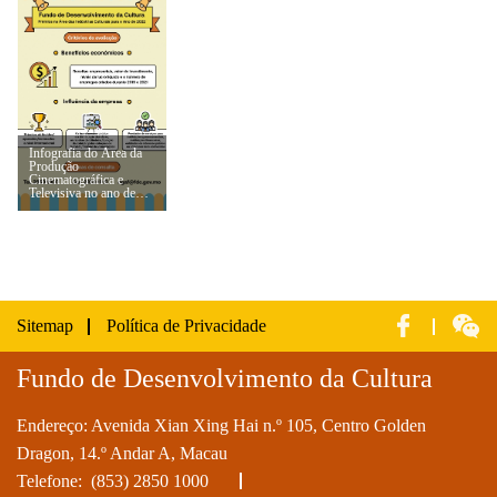
na área das indústrias
na área das indústrias
na área das indústrias
culturais (1)
culturais (2)
culturais (3)
Infografia do Área da
Produção
Cinematográfica e
Televisiva no ano de
2022 - Prémios de
excelência de empresas
na área das indústrias
culturais (4)
Sitemap
Política de Privacidade
Fundo de Desenvolvimento da Cultura
Endereço: Avenida Xian Xing Hai n.º 105, Centro Golden
Dragon, 14.º Andar A, Macau
Telefone:
(853) 2850 1000