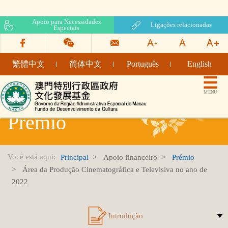
Apoio para Necessidades
Ligações relacionadas
Especiais
繁體中文
简体中文
Português
English
Fundo de Desenvolvimento da Cultura
MENU
Prémio
Você está aqui:
Principal
Apoio financeiro
Prémio
Área da Produção Cinematográfica e Televisiva no ano de
2022
Introdução