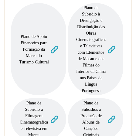
Plano de
Subsídio à
Divulgação e
Distribuição das
Obras
Plano de Apoio
Cinematográficas
Financeiro para
e Televisivas
Formação da
com Elementos
Marca do
de Macau e dos
Turismo Cultural
Filmes do
Interior da China
nos Países de
Língua
Portuguesa
Plano de
Plano de
Subsídio à
Subsídios à
Filmagem
Produção de
Cinematográfica
Álbuns de
e Televisiva em
Canções
Macau
Originais