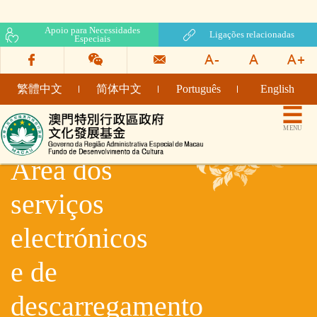
Apoio para Necessidades
Ligações relacionadas
Especiais
繁體中文
简体中文
Português
English
Fundo de Desenvolvimento da Cultura
MENU
Área dos
serviços
electrónicos
e de
descarregamento