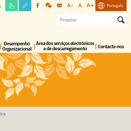
o
Português
tica