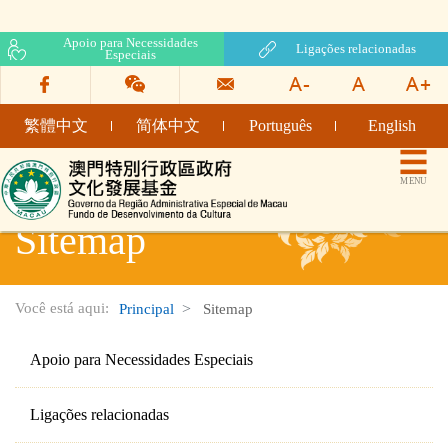
Apoio para Necessidades
Ligações relacionadas
Especiais
繁體中文
简体中文
Português
English
Fundo de Desenvolvimento da Cultura
MENU
Sitemap
Você está aqui:
Principal
Sitemap
Apoio para Necessidades Especiais
Ligações relacionadas