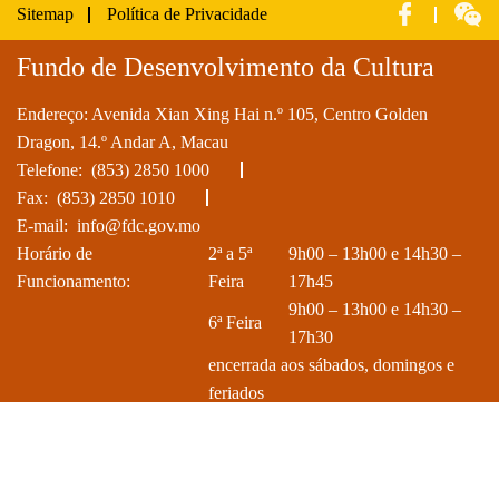
Sitemap
Política de Privacidade
Fundo de Desenvolvimento da Cultura
Endereço: Avenida Xian Xing Hai n.º 105, Centro Golden
Dragon, 14.º Andar A, Macau
Telefone:
(853) 2850 1000
Fax: (853) 2850 1010
E-mail:
info@fdc.gov.mo
Horário de
2ª a 5ª
9h00 – 13h00 e 14h30 –
Funcionamento:
Feira
17h45
9h00 – 13h00 e 14h30 –
6ª Feira
17h30
encerrada aos sábados, domingos e
feriados
Direitos de autor © 2025 Fundo de Desenvolvimento da Cultura do
Governo da Região Administrativa Especial de Macau. Reservados todos
os direitos.