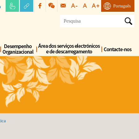
o
Português
tica