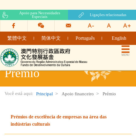
Apoio para Necessidades
Ligações relacionadas
Especiais
繁體中文
简体中文
Português
English
Fundo de Desenvolvimento da Cultura
MENU
Prémio
Você está aqui:
Principal
Apoio financeiro
Prémio
Prémios de excelência de empresas na área das
indústrias culturais