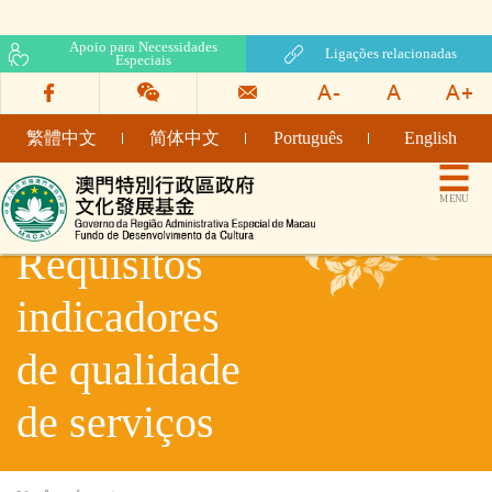
Apoio para Necessidades
Ligações relacionadas
Especiais
繁體中文
简体中文
Português
English
Fundo de Desenvolvimento da Cultura
MENU
Requisitos
indicadores
de qualidade
de serviços