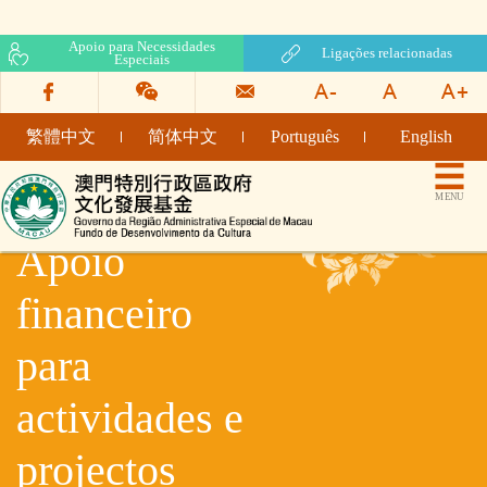
Apoio para Necessidades
Ligações relacionadas
Especiais
繁體中文
简体中文
Português
English
Fundo de Desenvolvimento da Cultura
MENU
Apoio
financeiro
para
actividades e
projectos