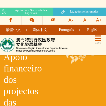
Apoio para Necessidades
Ligações relacionadas
Especiais
繁體中文
简体中文
Português
English
Fundo de Desenvolvimento da Cultura
MENU
Apoio
financeiro
dos
projectos
das