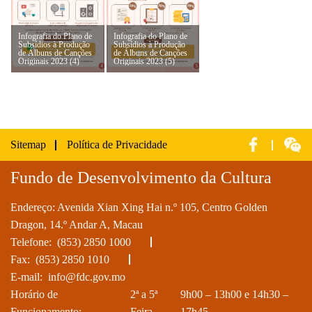
Infografia do Plano de
Infografia do Plano de
Subsídios à Produção
Subsídios à Produção
de Álbuns de Canções
de Álbuns de Canções
Originais 2023 (4)
Originais 2023 (5)
Sitemap
Política de Privacidade
Fundo de Desenvolvimento da Cultura
Endereço: Avenida Xian Xing Hai n.º 105, Centro Golden
Dragon, 14.º Andar A, Macau
Telefone:
(853) 2850 1000
Fax: (853) 2850 1010
E-mail:
info@fdc.gov.mo
Horário de
2ª a 5ª
9h00 – 13h00 e 14h30 –
Funcionamento:
Feira
17h45