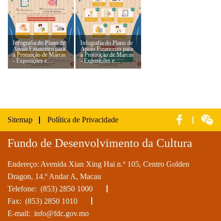
Infografia do Plano de
Infografia do Plano de
Apoio Financeiro para
Apoio Financeiro para
a Promoção de Marcas
a Promoção de Marcas
- Exposições e
- Exposições e
Espectáculos Culturais
Espectáculos Culturais
2024 (4)
2024 (5)
Sitemap
Política de Privacidade
Fundo de Desenvolvimento da Cultura
Endereço: Avenida Xian Xing Hai n.º 105, Centro Golden
Dragon, 14.º Andar A, Macau
Telefone:
(853) 2850 1000
Fax: (853) 2850 1010
E-mail:
info@fdc.gov.mo