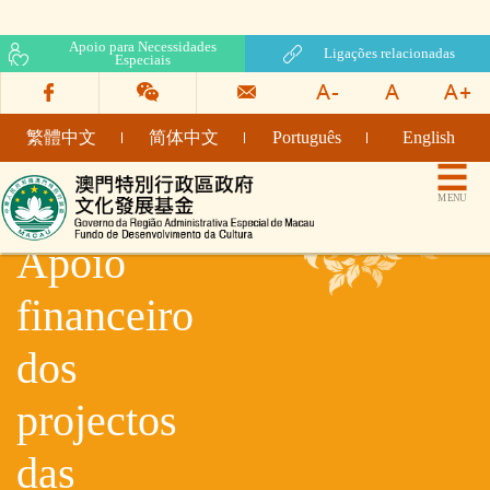
Apoio para Necessidades
Ligações relacionadas
Especiais
繁體中文
简体中文
Português
English
Fundo de Desenvolvimento da Cultura
MENU
Apoio
financeiro
dos
projectos
das