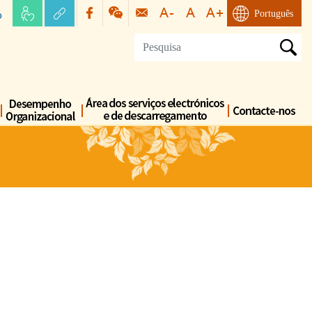
o
Português