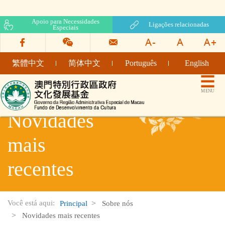
Apoio para Necessidades
Ligações relacionadas
Especiais
繁體中文
简体中文
Português
English
Fundo de Desenvolvimento da Cultura
MENU
Novidades
mais
recentes
Você está aqui:
Principal
Sobre nós
Novidades mais recentes