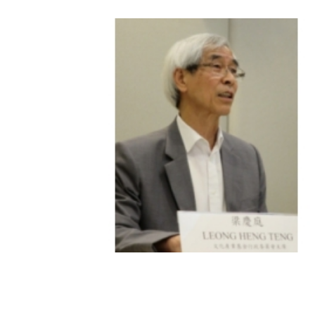
Presidente Leong Heng Teng revelou que o FI
recebeuAo resumir os trabalhos desenvolvido
pelo FIC