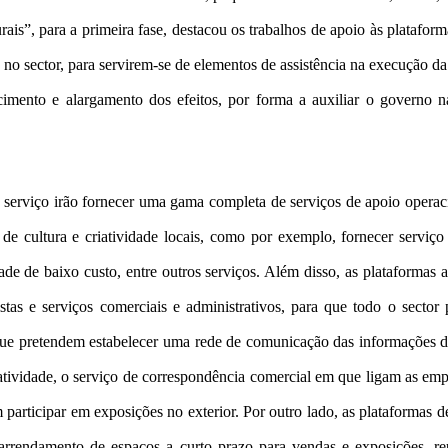
ais”, para a primeira fase, destacou os trabalhos de apoio às platafor
no sector, para servirem-se de elementos de assistência na execução da
ecimento e alargamento dos efeitos, por forma a auxiliar o governo 
serviço irão fornecer uma gama completa de serviços de apoio operaciona
e cultura e criatividade locais, como por exemplo, fornecer serviço 
de de baixo custo, entre outros serviços. Além disso, as plataformas a
istas e serviços comerciais e administrativos, para que todo o sector 
 que pretendem estabelecer uma rede de comunicação das informações 
riatividade, o serviço de correspondência comercial em que ligam as e
participar em exposições no exterior. Por outro lado, as plataformas de
 arrendamento de espaços a curto prazo para vendas e exposições, re