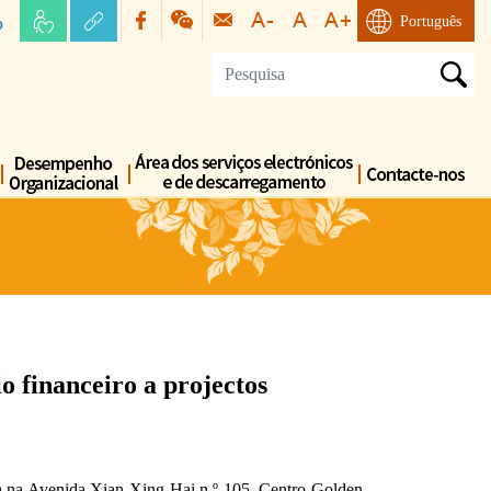
o
Português
o financeiro a projectos
ita na Avenida Xian Xing Hai n.º 105, Centro Golden