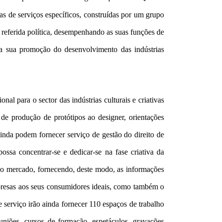
mas de serviços específicos, construídas por um grupo
 referida política, desempenhando as suas funções de
na sua promoção do desenvolvimento das indústrias
l para o sector das indústrias culturais e criativas
de produção de protótipos ao designer, orientações
inda podem fornecer serviço de gestão do direito de
possa concentrar-se e dedicar-se na fase criativa da
do mercado, fornecendo, deste modo, as informações
mpresas aos seus consumidores ideais, como também o
 serviço irão ainda fornecer 110 espaços de trabalho
uniões, cursos de formação, espetáculos, gravações