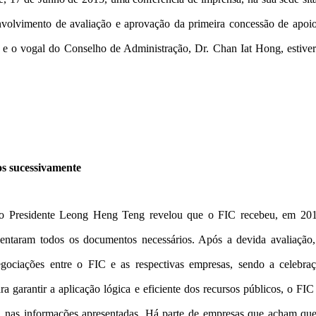
olvimento de avaliação e aprovação da primeira concessão de apoio f
 o vogal do Conselho de Administração, Dr. Chan Iat Hong, estivera
dos sucessivamente
, o Presidente Leong Heng Teng revelou que o FIC recebeu, em 201
esentaram todos os documentos necessários. Após a devida avaliação,
negociações entre o FIC e as respectivas empresas, sendo a celebr
ara garantir a aplicação lógica e eficiente dos recursos públicos, o FI
ta nas informações apresentadas. Há parte de empresas que acham qu