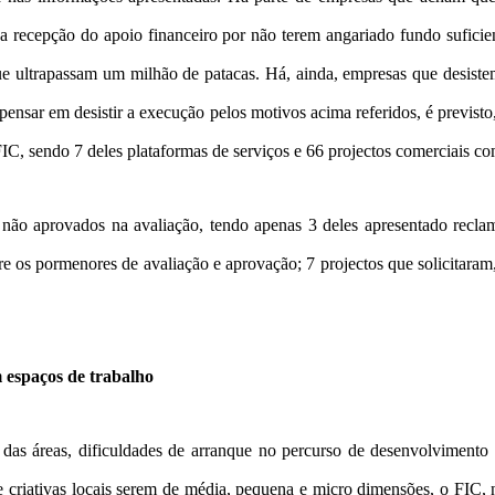
ir a recepção do apoio financeiro por não terem angariado fundo sufici
que ultrapassam um milhão de patacas. Há, ainda, empresas que desist
 pensar em desistir a execução pelos motivos acima referidos, é previst
FIC, sendo 7 deles plataformas de serviços e 66 projectos comerciais com
ão aprovados na avaliação, tendo apenas 3 deles apresentado reclam
 os pormenores de avaliação e aprovação; 7 projectos que solicitaram,
 espaços de trabalho
das áreas, dificuldades de arranque no percurso de desenvolvimento e r
s e criativas locais serem de média, pequena e micro dimensões, o FIC,