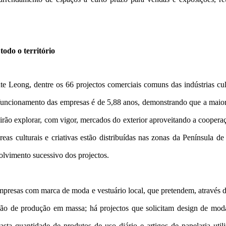
todo o território
e Leong, dentre os 66 projectos comerciais comuns das indústrias cultu
 funcionamento das empresas é de 5,88 anos, demonstrando que a maior
rão explorar, com vigor, mercados do exterior aproveitando a cooperaç
reas culturais e criativas estão distribuídas nas zonas da Península 
olvimento sucessivo dos projectos.
mpresas com marca de moda e vestuário local, que pretendem, através d
ção de produção em massa; há projectos que solicitam design de mod
sta quantidade de produtos de uso diário e artigos de papelaria ut