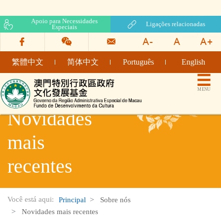
Apoio para Necessidades
Ligações relacionadas
Especiais
繁體中文
简体中文
Português
English
Fundo de Desenvolvimento da Cultura
MENU
Novidades
mais
recentes
Você está aqui:
Principal
Sobre nós
Novidades mais recentes