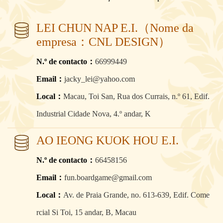
LEI CHUN NAP E.I.（Nome da
empresa：CNL DESIGN）
N.º de contacto：
66999449
Email：
jacky_lei@yahoo.com
Local：
Macau, Toi San, Rua dos Currais, n.º 61, Edif.
Industrial Cidade Nova, 4.º andar, K
AO IEONG KUOK HOU E.I.
N.º de contacto：
66458156
Email：
fun.boardgame@gmail.com
Local：
Av. de Praia Grande, no. 613-639, Edif. Come
rcial Si Toi, 15 andar, B, Macau