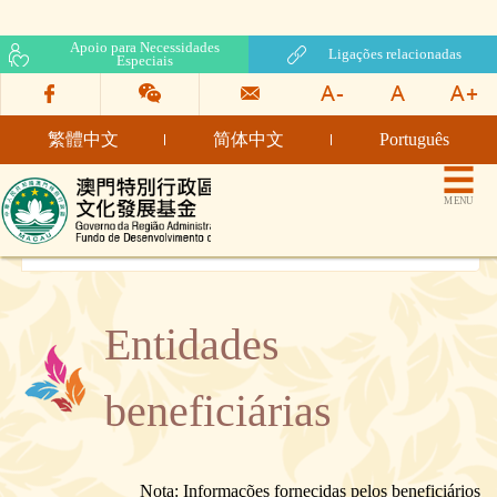
Apoio para Necessidades
Ligações relacionadas
Especiais
繁體中文
简体中文
Português
Fundo de Desenvolvimento
MENU
da Cultura
Entidades
beneficiárias
Nota: Informações fornecidas pelos beneficiários