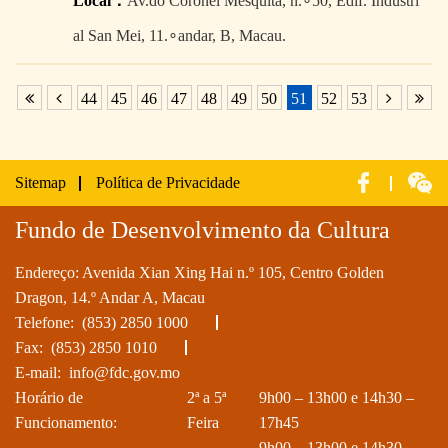
Local：
Av.do Coronel Mesquita, n.∘50, Edif. Industri
al San Mei, 11.∘andar, B, Macau.
44
45
46
47
48
49
50
51
52
53
Sitemap
Política de Privacidade
Fundo de Desenvolvimento da Cultura
Endereço: Avenida Xian Xing Hai n.º 105, Centro Golden
Dragon, 14.º Andar A, Macau
Telefone:
(853) 2850 1000
Fax: (853) 2850 1010
E-mail:
info@fdc.gov.mo
Horário de
2ª a 5ª
9h00 – 13h00 e 14h30 –
Funcionamento:
Feira
17h45
9h00 – 13h00 e 14h30 –