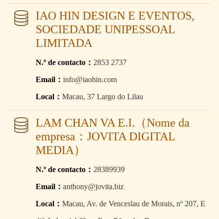
IAO HIN DESIGN E EVENTOS,
SOCIEDADE UNIPESSOAL
LIMITADA
N.º de contacto：
2853 2737
Email：
info@iaohin.com
Local：
Macau, 37 Largo do Lilau
LAM CHAN VA E.I.（Nome da
empresa：JOVITA DIGITAL
MEDIA）
N.º de contacto：
28389939
Email：
anthony@jovita.biz
Local：
Macau, Av. de Venceslau de Morais, nº 207, E