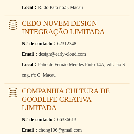
Local：
R. do Pato no.5, Macau
CEDO NUVEM DESIGN
INTEGRAÇÃO LIMITADA
N.º de contacto：
62312348
Email：
design@early-cloud.com
Local：
Patio de Fernão Mendes Pinto 14A, edf. Iao S
eng, r/c C, Macau
COMPANHIA CULTURA DE
GOODLIFE CRIATIVA
LIMITADA
N.º de contacto：
66336613
Email：
chong106@gmail.com