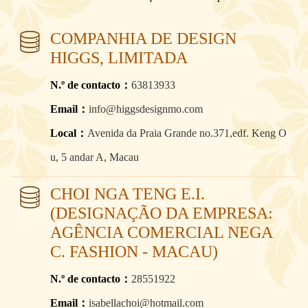
COMPANHIA DE DESIGN
HIGGS, LIMITADA
N.º de contacto：
63813933
Email：
info@higgsdesignmo.com
Local：
Avenida da Praia Grande no.371,edf. Keng O
u, 5 andar A, Macau
CHOI NGA TENG E.I.
(DESIGNAÇÃO DA EMPRESA:
AGÊNCIA COMERCIAL NEGA
C. FASHION - MACAU)
N.º de contacto：
28551922
Email：
isabellachoi@hotmail.com