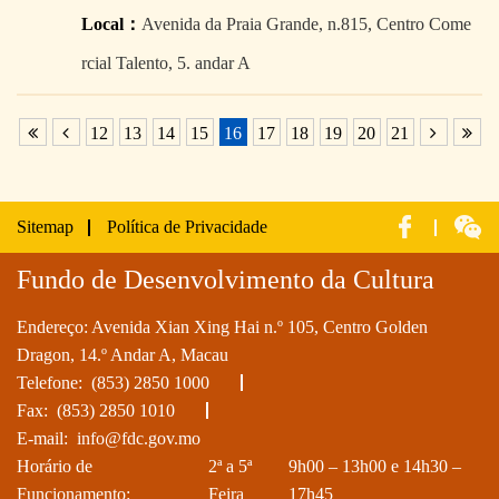
Local：
Avenida da Praia Grande, n.815, Centro Come
rcial Talento, 5. andar A
12
13
14
15
16
17
18
19
20
21
Sitemap
Política de Privacidade
Fundo de Desenvolvimento da Cultura
Endereço: Avenida Xian Xing Hai n.º 105, Centro Golden
Dragon, 14.º Andar A, Macau
Telefone:
(853) 2850 1000
Fax: (853) 2850 1010
E-mail:
info@fdc.gov.mo
Horário de
2ª a 5ª
9h00 – 13h00 e 14h30 –
Funcionamento:
Feira
17h45