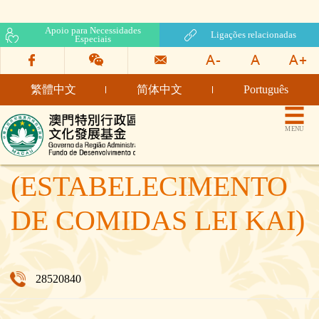
Apoio para Necessidades
Ligações relacionadas
Especiais
繁體中文
简体中文
Português
Fundo de Desenvolvimento
MENU
da Cultura
MAK IO WENG E.I.
(ESTABELECIMENTO
DE COMIDAS LEI KAI)
28520840