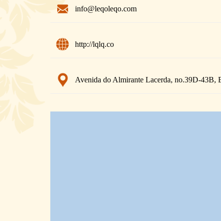
info@leqoleqo.com
http://lqlq.co
Avenida do Almirante Lacerda, no.39D-43B, 