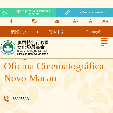
Apoio para Necessidades
Ligações relacionadas
Especiais
繁體中文
简体中文
Português
Fundo de Desenvolvimento
MENU
da Cultura
Companhia Limitada
Oficina Cinematográfica
Novo Macau
66305583