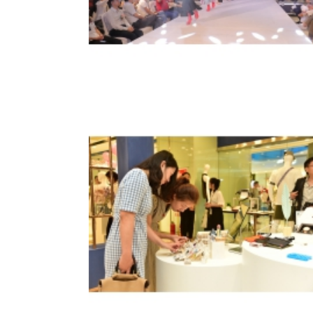
Ao ritmo da m&#250;sica original de Macau, a
marcas de moda de Macau demonstraram o se
encanto atrav&#233;s de desfile de moda n
palco.