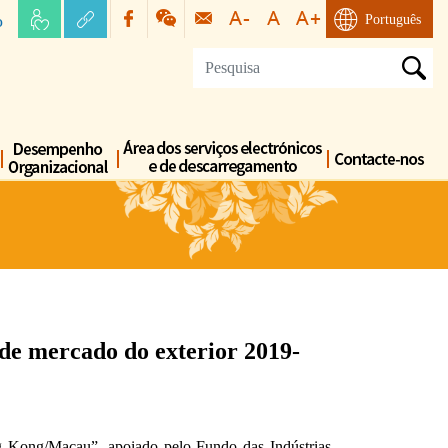
o
Português
de mercado do exterior 2019-
g Kong/Macau”, apoiado pelo Fundo das Indústrias