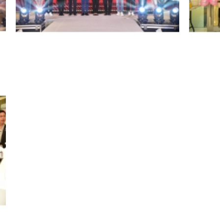
s
Convidados presidiram a cerim&#243;nia de
Convida
u
corte-fitas dando abertura &#224; loja de Nam
Experim
o
Lang da “Galeria Experimental de Vida Cultural
Macau”
e Criativa de Macau”