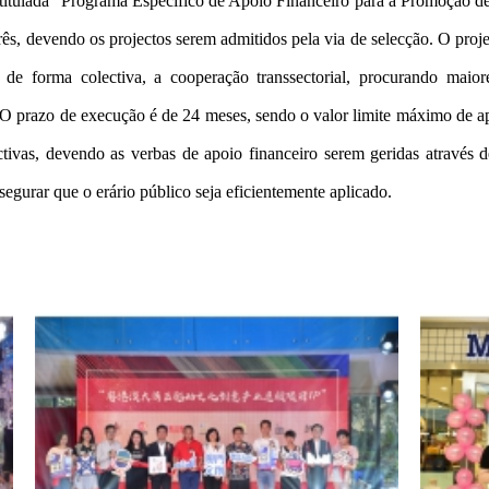
ntitulada “Programa Específico de Apoio Financeiro para a Promoção de 
rês, devendo os projectos serem admitidos pela via de selecção. O proj
r, de forma colectiva, a cooperação transsectorial, procurando ma
. O prazo de execução é de 24 meses, sendo o valor limite máximo de ap
ivas, devendo as verbas de apoio financeiro serem geridas através de
segurar que o erário público seja eficientemente aplicado.