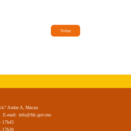
u
Voltar
14.º Andar A, Macau
E-mail:
info@fdc.gov.mo
– 17h45
– 17h30