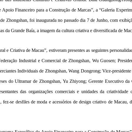
 Apoio Financeiro para a Construção de Marcas”, a “Galeria Experime
e Zhongshan, foi inaugurada no passado dia 7 de Junho, com exibição
s da Grande Baía, a imagem da cultura criativa e diversificada de Mac
ral e Criativa de Macau”, estiveram presentes as seguintes personal
Federação Industrial e Comercial de Zhongshan, Wu Guosen; Preside
ciantes Individuais de Zhongshan, Wang Dongrong; Vice-presidente 
eses do Ultramar de Zhongshan, Yu Zhiyong; Gerente Executivo d
entantes das organizações comerciais e unidades da criatividade
 fez-se desfiles de moda e acessórios de design criativo de Macau, d
ograma Específico de Apoio Financeiro para a Construção de Marcas”, 