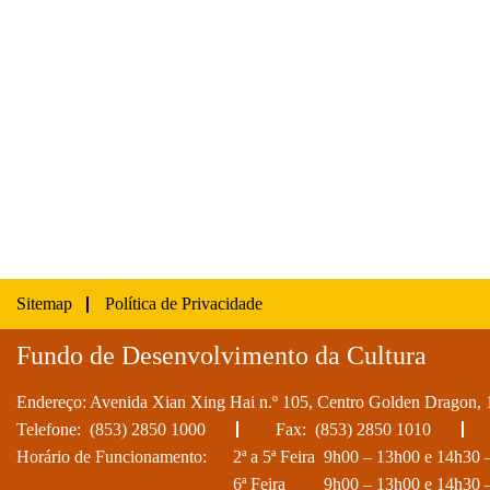
Produtos da criatividade cultural de Maca
atraem consumidores.
Sitemap
Política de Privacidade
Fundo de Desenvolvimento da Cultura
Endereço: Avenida Xian Xing Hai n.º 105, Centro Golden Dragon, 
Telefone:
(853) 2850 1000
Fax: (853) 2850 1010
Horário de Funcionamento:
2ª a 5ª Feira
9h00 – 13h00 e 14h30 
6ª Feira
9h00 – 13h00 e 14h30 