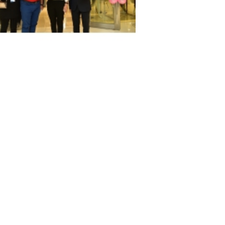
dos sa&#250;dam a abertura da “Galeria
ental de Vida Cultural e Criativa de