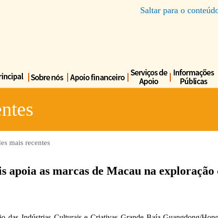
Saltar para o conteúd
ntes
es mais recentes
is apoia as marcas de Macau na exploração 
o das Indústrias Culturais e Criativas Grande Baía Guangdong/Hon