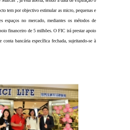
Marcas”, já está aberta, sendo a data de expiração o
ecto tem por objectivo estimular as micro, pequenas e
iores espaços no mercado, mediantes os métodos de
oio financeiro de 5 milhões. O FIC irá prestar apoio
 conta bancária específica fechada, sujeitando-se à