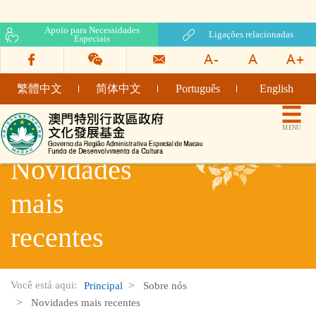
Apoio para Necessidades
Ligações relacionadas
Especiais
繁體中文
简体中文
Português
English
Fundo de Desenvolvimento da Cultura
MENU
Novidades
mais
recentes
Você está aqui:
Principal
Sobre nós
Novidades mais recentes