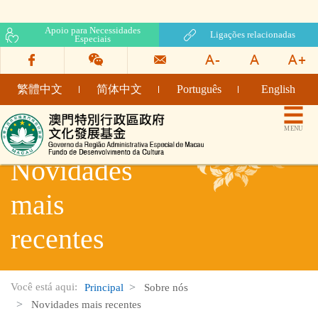
Apoio para Necessidades
Ligações relacionadas
Especiais
繁體中文
简体中文
Português
English
Fundo de Desenvolvimento da Cultura
MENU
Novidades
mais
recentes
Você está aqui:
Principal
Sobre nós
Novidades mais recentes