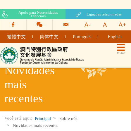
Apoio para Necessidades
Ligações relacionadas
Especiais
繁體中文
简体中文
Português
English
Fundo de Desenvolvimento da Cultura
MENU
Novidades
mais
recentes
Você está aqui:
Principal
Sobre nós
Novidades mais recentes