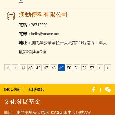
室
澳動傳科有限公司
電話：
28717779
電郵：
hello@mome.mo
地址：
澳門黑沙環慕拉士大馬路221號南方工業大
廈第2期4樓G座
44
45
46
47
48
49
50
51
52
53
網站地圖
私隱條款
文化發展基金
地址：澳門冼星海大馬路105號金龍中心14樓A室