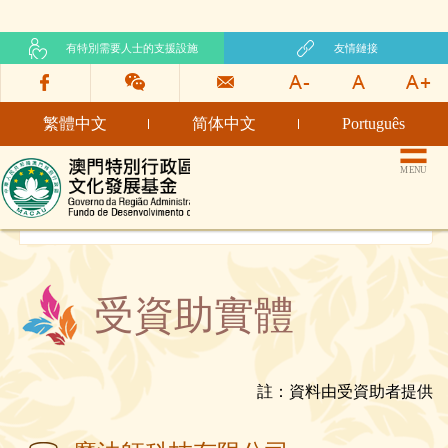
有特別需要人士的支援設施
友情鏈接
繁體中文
简体中文
Português
文化發展基金網頁
MENU
受資助實體
註：資料由受資助者提供