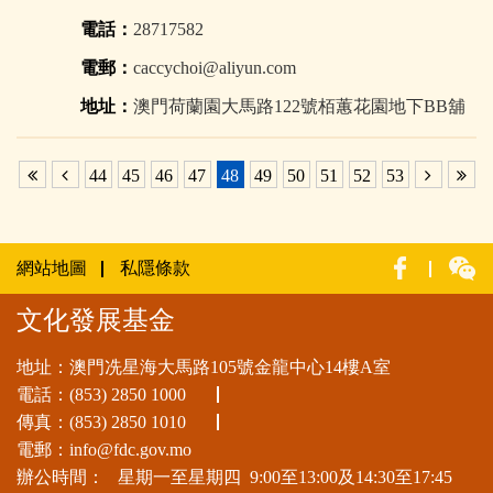
電話：
28717582
電郵：
caccychoi@aliyun.com
地址：
澳門荷蘭園大馬路122號栢蕙花園地下BB舖
44
45
46
47
48
49
50
51
52
53
網站地圖
私隱條款
文化發展基金
地址：澳門冼星海大馬路105號金龍中心14樓A室
電話：
(853) 2850 1000
傳真：(853) 2850 1010
電郵：
info@fdc.gov.mo
辦公時間：
星期一至星期四
9:00至13:00及14:30至17:45