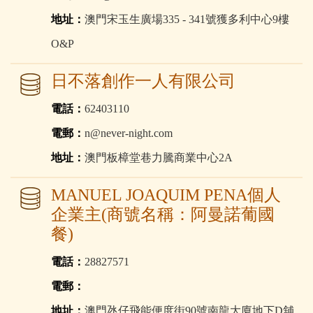
地址：
澳門宋玉生廣場335 - 341號獲多利中心9樓
O&P
日不落創作一人有限公司
電話：
62403110
電郵：
n@never-night.com
地址：
澳門板樟堂巷力騰商業中心2A
MANUEL JOAQUIM PENA個人
企業主(商號名稱：阿曼諾葡國
餐)
電話：
28827571
電郵：
地址：
澳門氹仔飛能便度街90號南龍大廈地下D舖