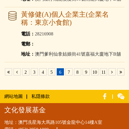
黃修健(A)個人企業主(企業名
稱：東京小食館)
電話：
28216908
電郵：
地址：
澳門爹利仙拿姑娘街41號嘉福大廈地下B舖
2
3
4
5
6
7
8
9
10
11
網站地圖
私隱條款
文化發展基金
地址：澳門冼星海大馬路105號金龍中心14樓A室