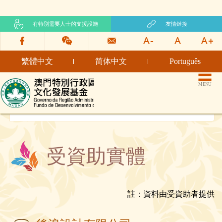
有特別需要人士的支援設施
友情鏈接
繁體中文
简体中文
Português
文化發展基金網頁
MENU
受資助實體
註：資料由受資助者提供