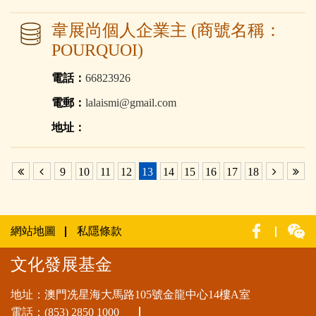
韋展尚個人企業主 (商號名稱：
POURQUOI)
電話：
66823926
電郵：
lalaismi@gmail.com
地址：
9
10
11
12
13
14
15
16
17
18
網站地圖
私隱條款
文化發展基金
地址：澳門冼星海大馬路105號金龍中心14樓A室
電話：
(853) 2850 1000