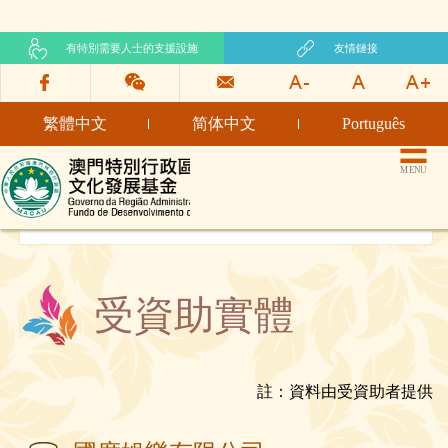
有特別需要人士的支援設施
友情鏈接
繁體中文
简体中文
Português
文化發展基金網頁
MENU
受資助實體
註：資料由受資助者提供