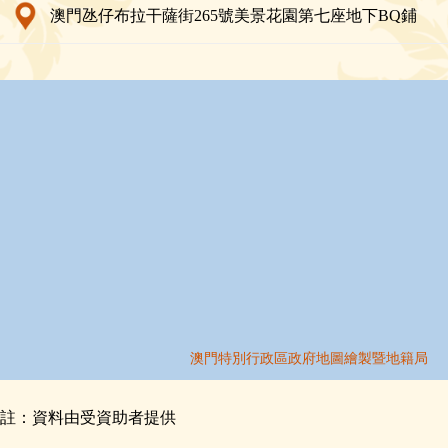
澳門氹仔布拉干薩街265號美景花園第七座地下BQ鋪
註：資料由受資助者提供