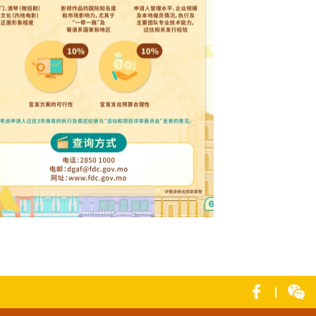
6年“澳门元素”影视宣发及内地电影赴葡语系
宣发资金补助计划图文包 6