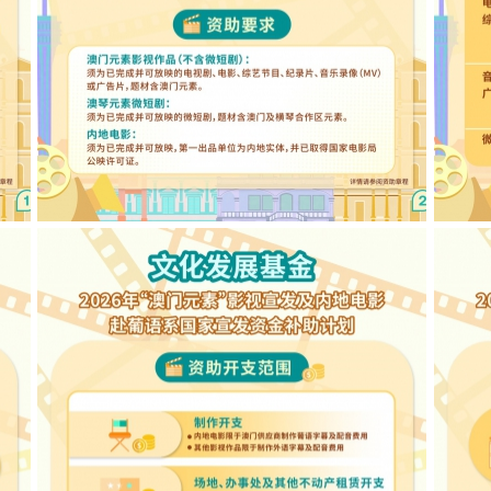
语系
2026年“澳门元素”影视宣发及内地电影赴葡语系
202
国家宣发资金补助计划图文包 2
国家