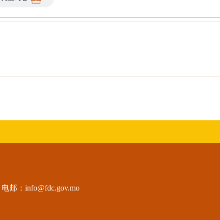
电邮：
info@fdc.gov.mo