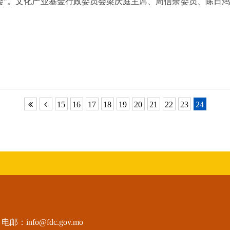
会”。文化产业基金行政委员会梁庆庭主席、周信余委员、陈日
15
16
17
18
19
20
21
22
23
24
电邮：
info@fdc.gov.mo