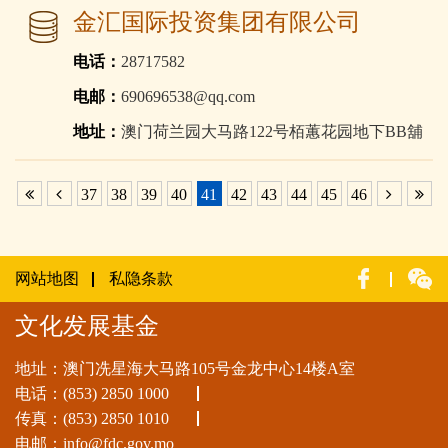
金汇国际投资集团有限公司
电话：
28717582
电邮：
690696538@qq.com
地址：
澳门荷兰园大马路122号栢蕙花园地下BB舖
37
38
39
40
41
42
43
44
45
46
网站地图
私隐条款
文化发展基金
地址：澳门冼星海大马路105号金龙中心14楼A室
电话：
(853) 2850 1000
传真：(853) 2850 1010
电邮：
info@fdc.gov.mo