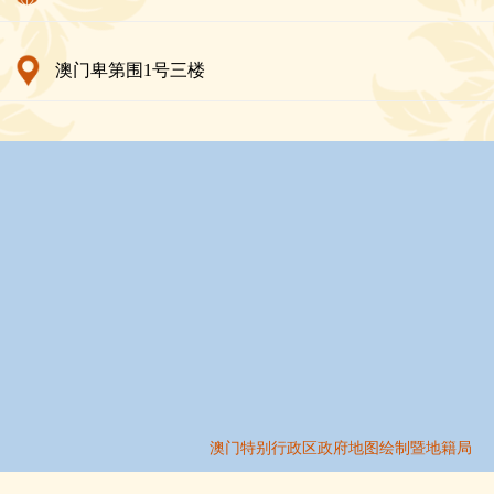
澳门卑第围1号三楼