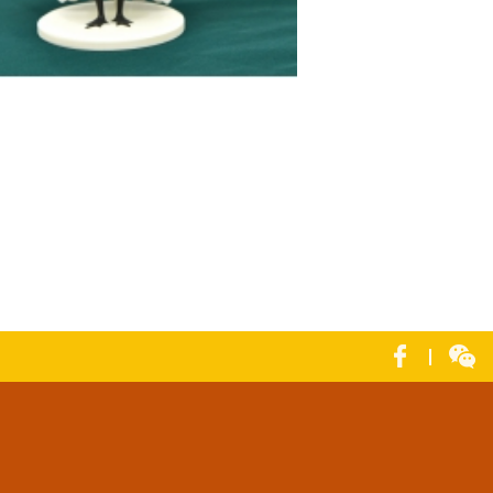
ak Mak”