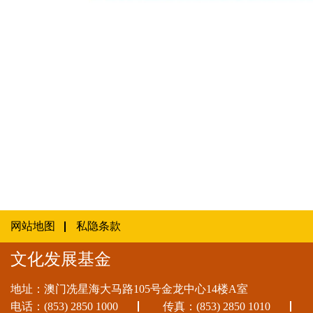
文產基金与旅游局合作推出《麦麦 Mak Ma
– 文化旅游品牌塑造专项资助计划》
网站地图
私隐条款
文化发展基金
地址：澳门冼星海大马路105号金龙中心14楼A室
电话：
(853) 2850 1000
传真：(853) 2850 1010