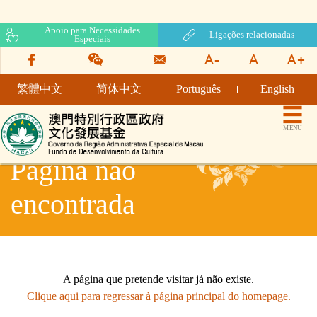
Apoio para Necessidades
Ligações relacionadas
Especiais
繁體中文
简体中文
Português
English
Fundo de Desenvolvimento da Cultura
MENU
Página não
encontrada
A página que pretende visitar já não existe.
Clique aqui para regressar à página principal do homepage.